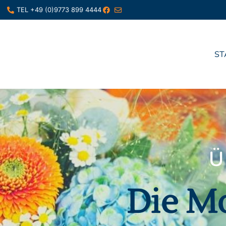
TEL +49 (0)9773 899 4444
ST
Ü
Die Mo