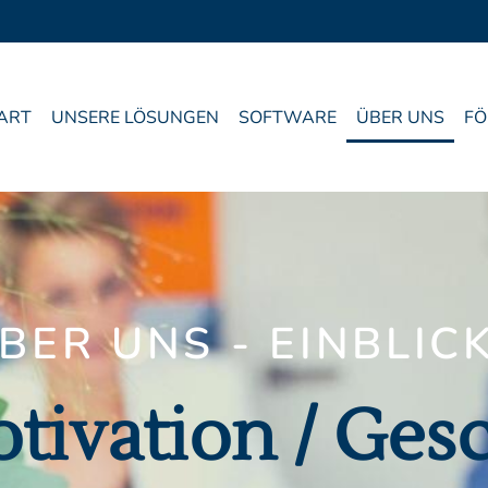
ART
UNSERE LÖSUNGEN
SOFTWARE
ÜBER UNS
F
BER UNS - EINBLIC
tivation / Ges