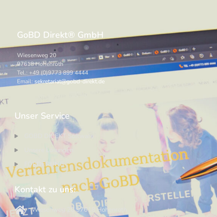
GoBD Direkt® GmbH
Wiesenweg 20
97618 Hohenroth
Tel.: +49 (0)9773 899 4444
Email:
sekretariat@gobd-direkt.de
Unser Service
GOBD DIREKT Software
Unsere Lösungen
FÖRDERUNG
Kontakt zu uns:
Wiesenweg 20 97618 Hohenroth